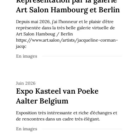
Art Salon Hambourg et Berlin
un grand plaisir de pouvoir exposer mes oeuvres dans cette galerie 
En images
Depuis mai 2026, j’ai l’honneur et le plaisir d’être
représentée dans la très belle galerie virtuelle de
Art Salon Hamboug / Berlin
https://www.art.salon/artists/jacqueline-corman-
jacqc
En images
En images
Juin 2026
Expo Kasteel van Poeke
Aalter Belgium
Exposition très intéressante et riche d’échanges et
de rencontres dans un cadre très élégant.
En images