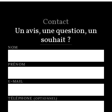
Contact
Un avis, une question, un
souhait ?
Formulaire de contact
NOM
PRÉNOM
E-MAIL
TÉLÉPHONE
(OPTIONNEL)