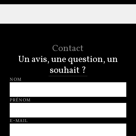
Contact
Un avis, une question, un
souhait ?
Formulaire de contact
NOM
PRÉNOM
E-MAIL